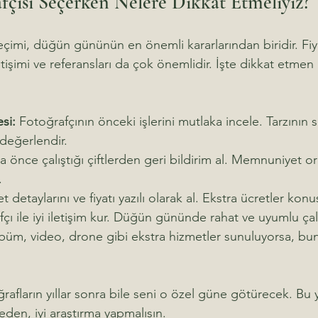
çısı Seçerken Nelere Dikkat Etmeliyiz?
çimi, düğün gününün en önemli kararlarından biridir. Fiy
letişimi ve referansları da çok önemlidir. İşte dikkat etme
si:
 Fotoğrafçının önceki işlerini mutlaka incele. Tarzının
değerlendir.
a önce çalıştığı çiftlerden geri bildirim al. Memnuniyet o
.
t detaylarını ve fiyatı yazılı olarak al. Ekstra ücretler kon
fçı ile iyi iletişim kur. Düğün gününde rahat ve uyumlu ça
büm, video, drone gibi ekstra hizmetler sunuluyorsa, bunl
afların yıllar sonra bile seni o özel güne götürecek. Bu
den, iyi araştırma yapmalısın.