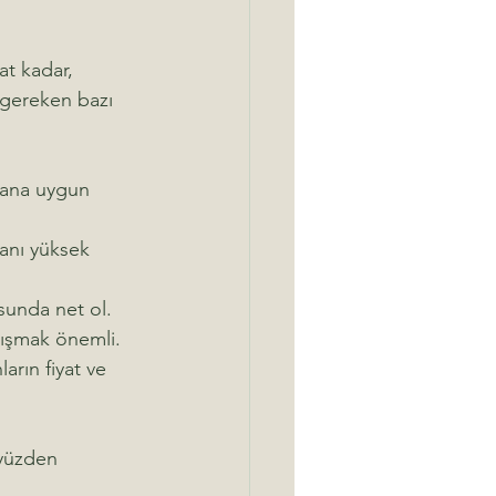
at kadar, 
n gereken bazı 
 sana uygun 
ranı yüksek 
usunda net ol.
lışmak önemli.
arın fiyat ve 
 yüzden 