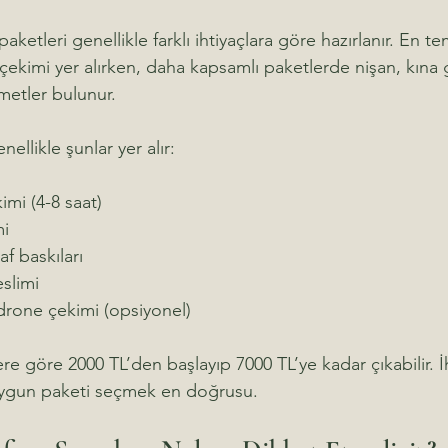
aketleri genellikle farklı ihtiyaçlara göre hazırlanır. En t
kimi yer alırken, daha kapsamlı paketlerde nişan, kına g
metler bulunur.
nellikle şunlar yer alır:
mi (4-8 saat)
mi
f baskıları
eslimi
drone çekimi (opsiyonel)
klere göre 2000 TL’den başlayıp 7000 TL’ye kadar çıkabilir. İh
 uygun paketi seçmek en doğrusu.