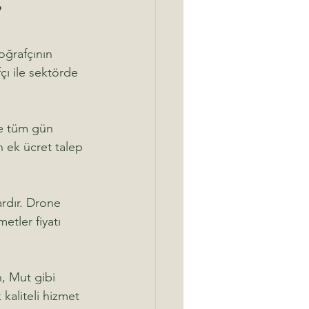
?
oğrafçının 
çı ile sektörde 
le tüm gün 
in ek ücret talep 
ardır. Drone 
etler fiyatı 
n, Mut gibi 
kaliteli hizmet 