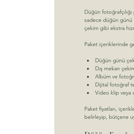
Düğün fotoğrafçılığı p
sadece düğün günü çe
çekim gibi ekstra hiz
Paket içeriklerinde ge
Düğün günü çeki
Dış mekan çeki
Albüm ve fotoğra
Dijital fotoğraf t
Video klip veya 
Paket fiyatları, içeri
belirleyip, bütçene