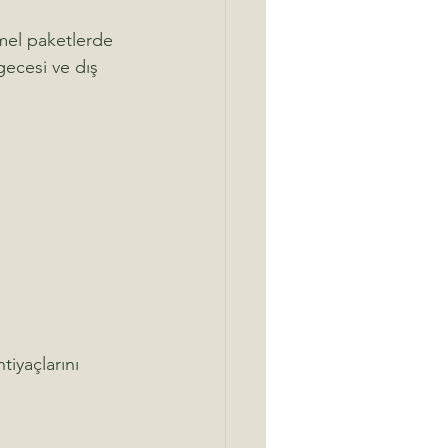
emel paketlerde 
ecesi ve dış 
tiyaçlarını 