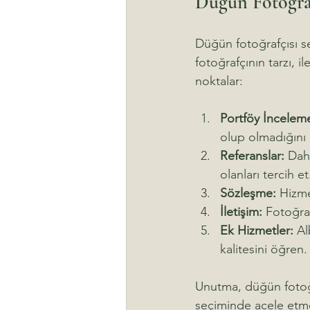
Düğün Fotoğraf
Düğün fotoğrafçısı se
fotoğrafçının tarzı, i
noktalar:
Portföy İnceleme
olup olmadığını 
Referanslar:
 Dah
olanları tercih et
Sözleşme:
 Hizme
İletişim:
 Fotoğra
Ek Hizmetler:
 Al
kalitesini öğren.
Unutma, düğün fotoğr
seçiminde acele etme