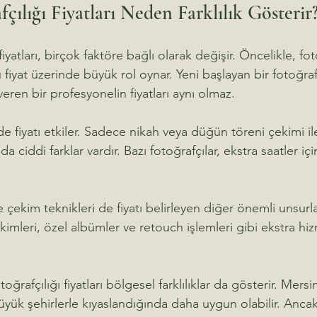
ılığı Fiyatları Neden Farklılık Gösterir
iyatları, birçok faktöre bağlı olarak değişir. Öncelikle, fot
fiyat üzerinde büyük rol oynar. Yeni başlayan bir fotoğraf
veren bir profesyonelin fiyatları aynı olmaz. 
de fiyatı etkiler. Sadece nikah veya düğün töreni çekimi i
a ciddi farklar vardır. Bazı fotoğrafçılar, ekstra saatler iç
 çekim teknikleri de fiyatı belirleyen diğer önemli unsurl
imleri, özel albümler ve retouch işlemleri gibi ekstra hizm
ğrafçılığı fiyatları bölgesel farklılıklar da gösterir. Mersi
büyük şehirlerle kıyaslandığında daha uygun olabilir. Ancak 