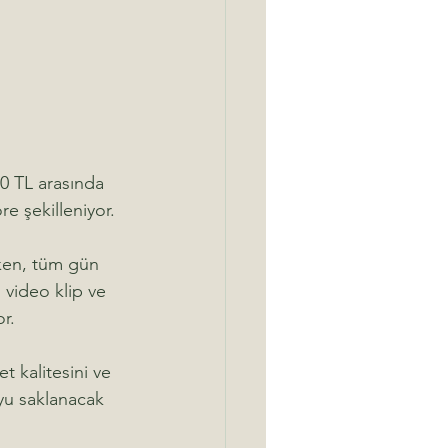
00 TL arasında 
e şekilleniyor. 
rken, tüm gün 
 video klip ve 
or.
t kalitesini ve 
yu saklanacak 