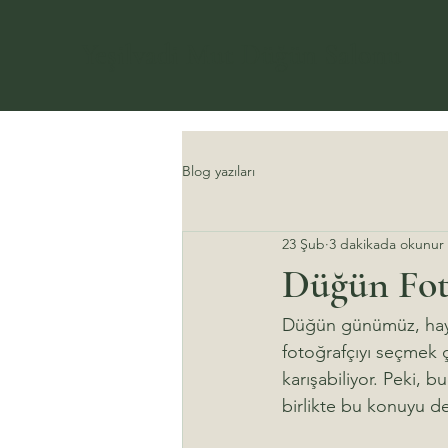
Yeşilvadi Mut Düğün Salonu
Blog yazıları
23 Şub
3 dakikada okunur
Düğün Foto
Düğün günümüz, hayat
fotoğrafçıyı seçmek 
karışabiliyor. Peki, bu
birlikte bu konuyu de