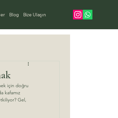
ler
Blog
Bize Ulaşın
mak
ek için doğru 
da kafamız 
tkiliyor? Gel, 