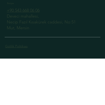
İletişim
+90 543 668 06 06
Deveci mahallesi,
Necip Fazıl Kısakürek caddesi, No:51
Mut, Mersin
Gizlilik Politikası