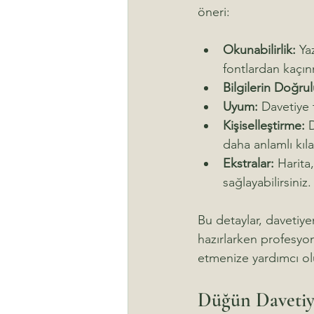
öneri:
Okunabilirlik:
 Ya
fontlardan kaçın
Bilgilerin Doğru
Uyum:
 Davetiye
Kişiselleştirme:
 
daha anlamlı kıla
Ekstralar:
 Harita
sağlayabilirsiniz.
Bu detaylar, davetiye
hazırlarken profesyon
etmenize yardımcı ol
Düğün Davetiye