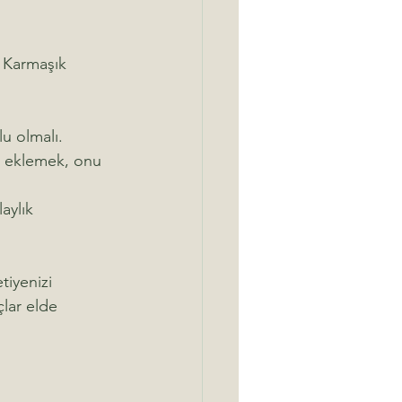
. Karmaşık 
u olmalı.
m eklemek, onu 
aylık 
tiyenizi 
çlar elde 