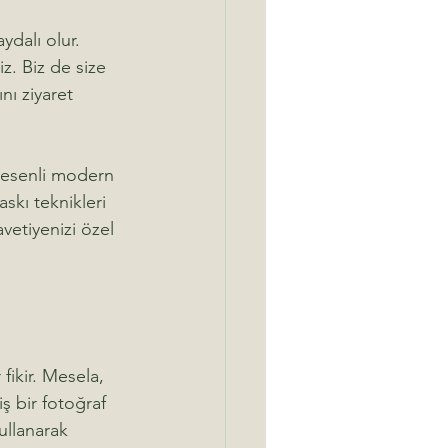
ydalı olur. 
z. Biz de size 
ını ziyaret 
e desenli modern 
skı teknikleri 
avetiyenizi özel 
fikir. Mesela, 
iş bir fotoğraf 
ullanarak 