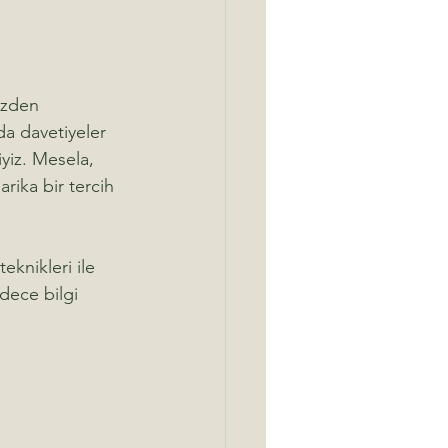
üzden 
a davetiyeler 
iz. Mesela, 
rika bir tercih 
eknikleri ile 
dece bilgi 