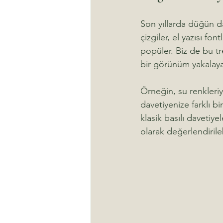
Son yıllarda düğün da
çizgiler, el yazısı fo
popüler. Biz de bu t
bir görünüm yakalayab
Örneğin, su renkleriyl
davetiyenize farklı bi
klasik basılı davetiy
olarak değerlendirileb