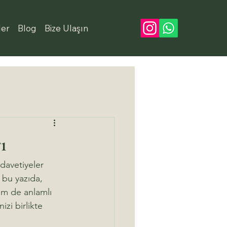
ler
Blog
Bize Ulaşın
ı
 davetiyeler 
 bu yazıda, 
em de anlamlı 
zi birlikte 