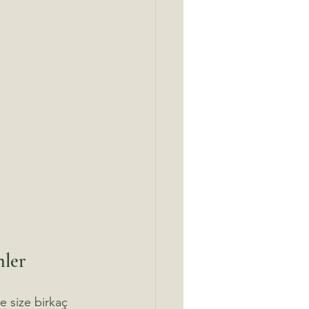
nler
e size birkaç 