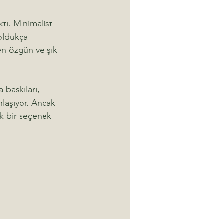
tı. Minimalist 
 oldukça 
en özgün ve şık 
 baskıları, 
ınlaşıyor. Ancak 
ik bir seçenek 