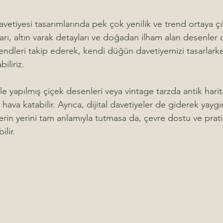
vetiyesi tasarımlarında pek çok yenilik ve trend ortaya çık
ntları, altın varak detayları ve doğadan ilham alan desenler
rendleri takip ederek, kendi düğün davetiyemizi tasarlark
iliriz.
e yapılmış çiçek desenleri veya vintage tarzda antik harita
r hava katabilir. Ayrıca, dijital davetiyeler de giderek yayg
elerin yerini tam anlamıyla tutmasa da, çevre dostu ve prat
ilir.