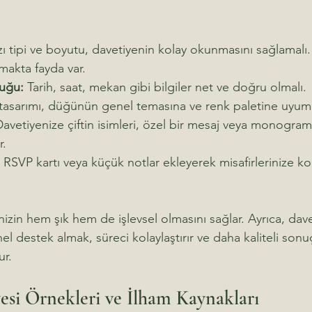
zı tipi ve boyutu, davetiyenin kolay okunmasını sağlamalı
makta fayda var.
luğu:
 Tarih, saat, mekan gibi bilgiler net ve doğru olmalı.
 tasarımı, düğünün genel temasına ve renk paletine uyuml
Davetiyenize çiftin isimleri, özel bir mesaj veya monogra
r.
, RSVP kartı veya küçük notlar ekleyerek misafirlerinize kol
nizin hem şık hem de işlevsel olmasını sağlar. Ayrıca, dave
el destek almak, süreci kolaylaştırır ve daha kaliteli sonu
ur.
si Örnekleri ve İlham Kaynakları