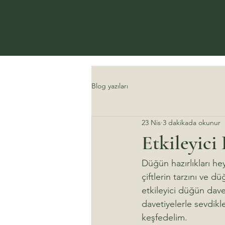
Yeşilvadi Mut Düğün Salonu
Blog yazıları
23 Nis
3 dakikada okunur
Etkileyici
Düğün hazırlıkları he
çiftlerin tarzını ve 
etkileyici düğün dav
davetiyelerle sevdikl
keşfedelim.