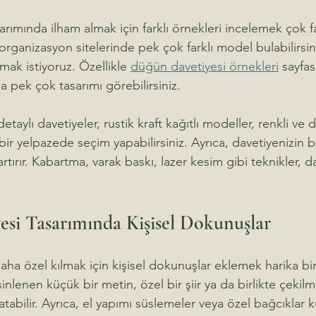
rımında ilham almak için farklı örnekleri incelemek çok fa
rganizasyon sitelerinde pek çok farklı model bulabilirsini
ak istiyoruz. Özellikle 
düğün davetiyesi örnekleri
 sayfas
da pek çok tasarımı görebilirsiniz.
detaylı davetiyeler, rustik kraft kağıtlı modeller, renkli v
bir yelpazede seçim yapabilirsiniz. Ayrıca, davetiyenizin ba
artırır. Kabartma, varak baskı, lazer kesim gibi teknikler, d
si Tasarımında Kişisel Dokunuşlar
ha özel kılmak için kişisel dokunuşlar eklemek harika bir 
inlenen küçük bir metin, özel bir şiir ya da birlikte çekilm
tabilir. Ayrıca, el yapımı süslemeler veya özel bağcıklar k