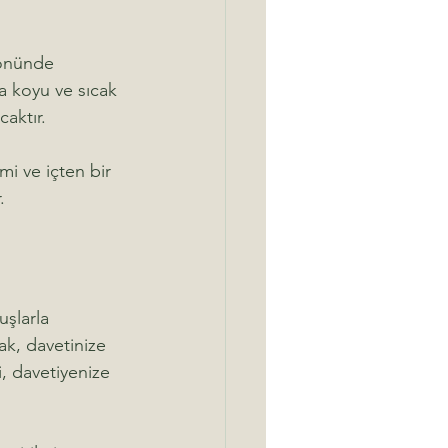
 önünde 
ha koyu ve sıcak 
aktır.
mi ve içten bir 
.
şlarla 
ak, davetinize 
, davetiyenize 