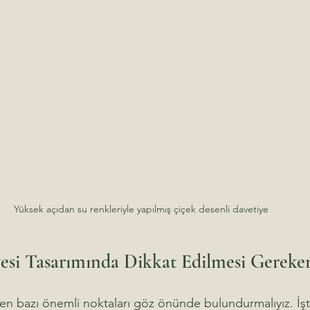
Yüksek açıdan su renkleriyle yapılmış çiçek desenli davetiye
si Tasarımında Dikkat Edilmesi Gereke
ken bazı önemli noktaları göz önünde bulundurmalıyız. İşt