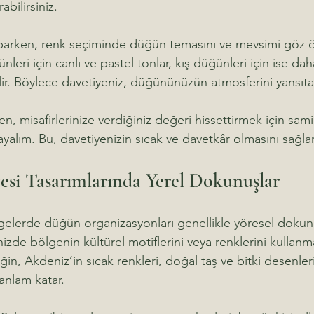
rabilirsiniz.
yaparken, renk seçiminde düğün temasını ve mevsimi göz
leri için canlı ve pastel tonlar, kış düğünleri için ise da
ilir. Böylece davetiyeniz, düğününüzün atmosferini yansıtac
en, misafirlerinize verdiğiniz değeri hissettirmek için sami
yalım. Bu, davetiyenizin sıcak ve davetkâr olmasını sağlar
si Tasarımlarında Yerel Dokunuşlar
gelerde düğün organizasyonları genellikle yöresel dokunu
nizde bölgenin kültürel motiflerini veya renklerini kullanm
in, Akdeniz’in sıcak renkleri, doğal taş ve bitki desenleri
anlam katar.