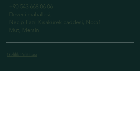
+90 543 668 06 06
Deveci mahallesi,
Necip Fazıl Kısakürek caddesi, No:51
Mut, Mersin
Gizlilik Politikası