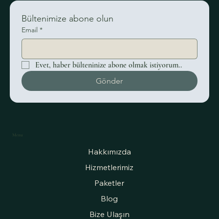
Bültenimize abone olun
Email
*
Evet, haber bülteninize abone olmak istiyorum..
Düğün Davetiyesi Modelleri ve Davetiyede
Gönder
Trend Modeller
Menu
Hakkımızda
Hizmetlerimiz
Paketler
Blog
Bize Ulaşın