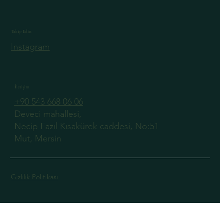
Takip Edin
Instagram
İletişim
+90 543 668 06 06
Deveci mahallesi,
Necip Fazıl Kısakürek caddesi, No:51
Mut, Mersin
Gizlilik Politikası