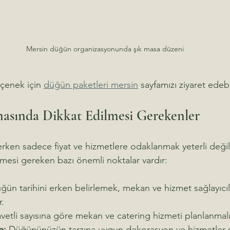
Mersin düğün organizasyonunda şık masa düzeni
eçenek için 
düğün paketleri mersin
 sayfamızı ziyaret edebil
asında Dikkat Edilmesi Gerekenler
rken sadece fiyat ve hizmetlere odaklanmak yeterli değil
lmesi gereken bazı önemli noktalar vardır:
ğün tarihini erken belirlemek, mekan ve hizmet sağlayıcıl
r.
vetli sayısına göre mekan ve catering hizmeti planlanmalı
a:
 Düğününüzün tarzına uygun dekorasyon ve hizmetler s