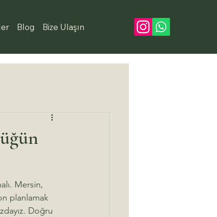
ler
Blog
Bize Ulaşın
Düğün
alı. Mersin, 
on planlamak 
nızdayız. Doğru 