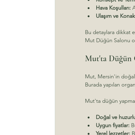
Hava Koşulları:
 
Ulaşım ve Konak
Bu detaylara dikkat e
Mut Düğün Salonu ola
Mut'ta Düğün 
Mut, Mersin'in doğal 
Burada yapılan organi
Mut'ta düğün yapmanı
Doğal ve huzurl
Uygun fiyatlar:
 B
Yerel lezzetler:
 