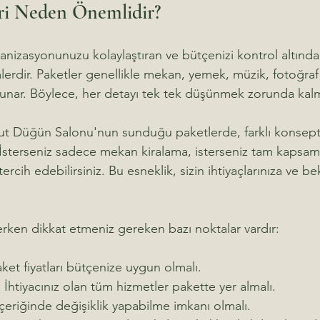
ri Neden Önemlidir?
nizasyonunuzu kolaylaştıran ve bütçenizi kontrol altında
erdir. Paketler genellikle mekan, yemek, müzik, fotoğraf
 sunar. Böylece, her detayı tek tek düşünmek zorunda kalm
ut Düğün Salonu'nun sunduğu paketlerde, farklı konsept 
İsterseniz sadece mekan kiralama, isterseniz tam kapsamlı
rcih edebilirsiniz. Bu esneklik, sizin ihtiyaçlarınıza ve bek
rken dikkat etmeniz gereken bazı noktalar vardır:
aket fiyatları bütçenize uygun olmalı.
:
 İhtiyacınız olan tüm hizmetler pakette yer almalı.
içeriğinde değişiklik yapabilme imkanı olmalı.