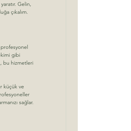
aratır. Gelin, 
luğa çıkalım.
 profesyonel 
kimi gibi 
, bu hizmetleri 
er küçük ve 
rofesyoneller 
armanızı sağlar.