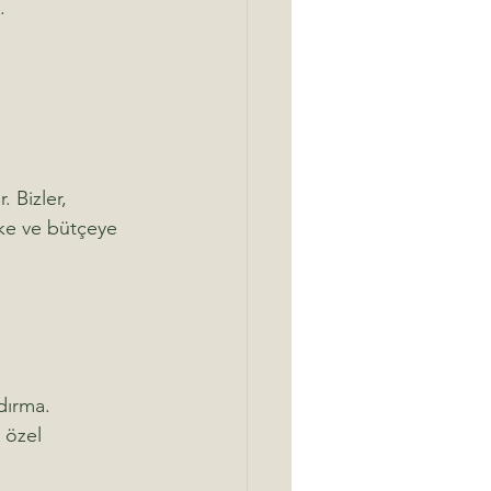
.
 Bizler, 
vke ve bütçeye 
dırma.
 özel 