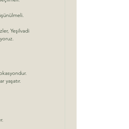
üşünülmeli.
er, Yeşilvadi 
yoruz.
lokasyondur. 
r yaşatır. 
r.