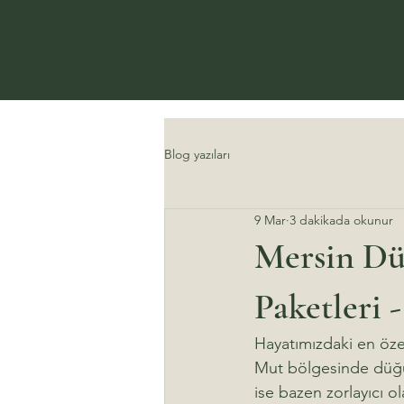
Yeşilvadi Mut Düğün Salonu
Blog yazıları
9 Mar
3 dakikada okunur
Mersin Dü
Paketleri 
Hayatımızdaki en özel
Mut bölgesinde düğün
ise bazen zorlayıcı o