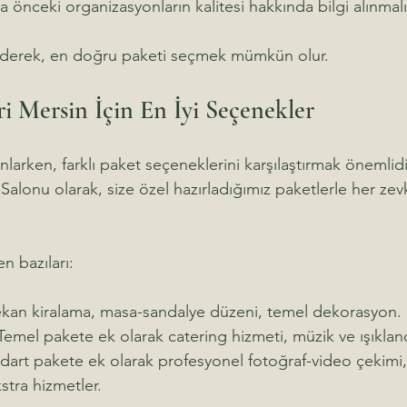
a önceki organizasyonların kalitesi hakkında bilgi alınmalı
 ederek, en doğru paketi seçmek mümkün olur.
i Mersin İçin En İyi Seçenekler
arken, farklı paket seçeneklerini karşılaştırmak önemlidir.
alonu olarak, size özel hazırladığımız paketlerle her ze
n bazıları:
kan kiralama, masa-sandalye düzeni, temel dekorasyon.
Temel pakete ek olarak catering hizmeti, müzik ve ışıklan
dart pakete ek olarak profesyonel fotoğraf-video çekimi,
stra hizmetler.