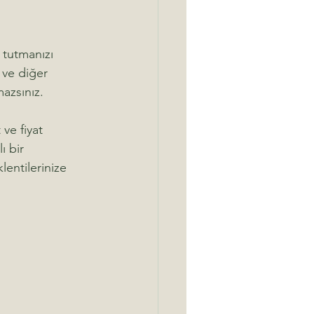
 tutmanızı 
 ve diğer 
azsınız.
ve fiyat 
 bir 
lentilerinize 