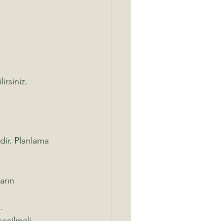
irsiniz.
dir. Planlama 
arın 
.
eçilmeli.