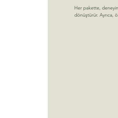
Her pakette, deneyiml
dönüştürür. Ayrıca, öze