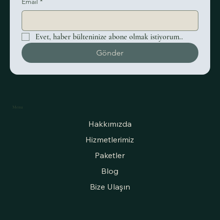
Email
*
Evet, haber bülteninize abone olmak istiyorum..
Düğün Davetiyesi Modelleri ve Davetiyede
Gönder
Trend Modeller
Menu
Hakkımızda
Hizmetlerimiz
Paketler
Blog
Bize Ulaşın