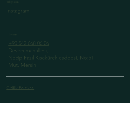
Takip Edin
Instagram
İletişim
+90 543 668 06 06
Deveci mahallesi,
Necip Fazıl Kısakürek caddesi, No:51
Mut, Mersin
Gizlilik Politikası