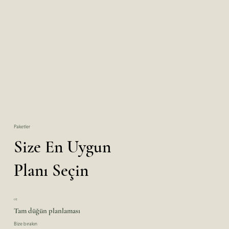
Paketler
Size En Uygun
Planı Seçin
01
Tam düğün planlaması
Bize bırakın