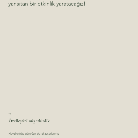
yansıtan bir etkinlik yaratacağız!
03
Özelleştirilmiş etkinlik
Hayallerinize göre özel olarak tasarlanmış