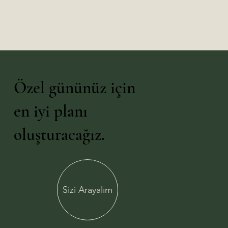
Vizyonunuzu Bizimle Paylaşın
Özel gününüz için
en iyi planı
oluşturacağız.
Sizi Arayalım