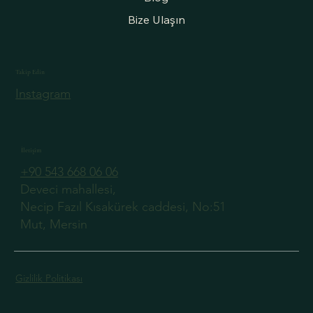
Bize Ulaşın
Takip Edin
Instagram
İletişim
+90 543 668 06 06
Deveci mahallesi,
Necip Fazıl Kısakürek caddesi, No:51
Mut, Mersin
Gizlilik Politikası