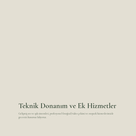
Teknik Donanım ve Ek Hizmetler
Gelişmiş ses ve ışık sistemleri, profesyonel fotoğraf/video çekimi ve otopark hizmetlerimizle
gecenizi kusursuz kılıyoruz.