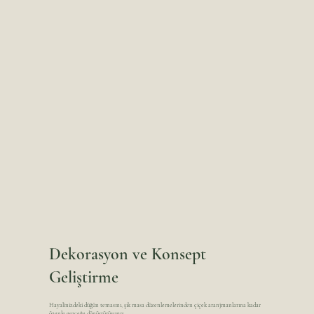
Dekorasyon ve Konsept
Geliştirme
Hayalinizdeki düğün temasını, şık masa düzenlemelerinden çiçek aranjmanlarına kadar
özenle gerçeğe dönüştürüyoruz.